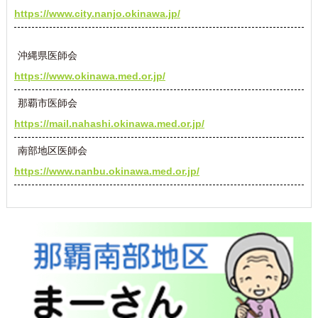
https://www.city.nanjo.okinawa.jp/
沖縄県医師会
https://www.okinawa.med.or.jp/
那覇市医師会
https://mail.nahashi.okinawa.med.or.jp/
南部地区医師会
https://www.nanbu.okinawa.med.or.jp/