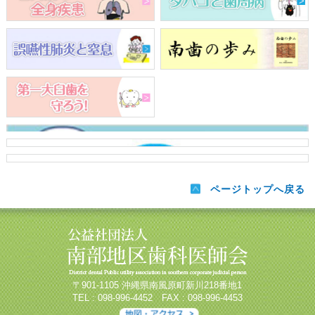
ページトップへ戻る
〒901-1105 沖縄県南風原町新川218番地1
TEL : 098-996-4452 FAX : 098-996-4453